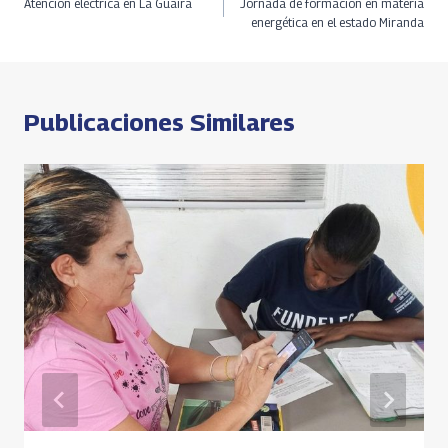
Atención eléctrica en La Guaira
Jornada de formación en materia
o
ds
m
A
n
de
energética en el estado Miranda
k
p
k
entradas
p
Publicaciones Similares