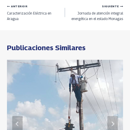
b
re
gr
at
py
ar
Navegación
ANTERIOR
SIGUIENTE
o
a
a
s
Li
e
Caracterización Eléctrica en
Jornada de atención integral
o
ds
m
A
n
de
Aragua
energética en el estado Monagas
k
p
k
entradas
p
Publicaciones Similares