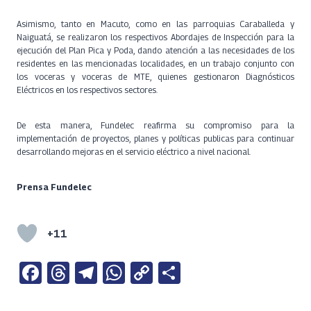
Asimismo, tanto en Macuto, como en las parroquias Caraballeda y
Naiguatá, se realizaron los respectivos Abordajes de Inspección para la
ejecución del Plan Pica y Poda, dando atención a las necesidades de los
residentes en las mencionadas localidades, en un trabajo conjunto con
los voceras y voceras de MTE, quienes gestionaron Diagnósticos
Eléctricos en los respectivos sectores.
De esta manera, Fundelec reafirma su compromiso para la
implementación de proyectos, planes y políticas publicas para continuar
desarrollando mejoras en el servicio eléctrico a nivel nacional.
Prensa Fundelec
+11
Fa
T
Te
W
C
S
ce
h
le
h
o
h