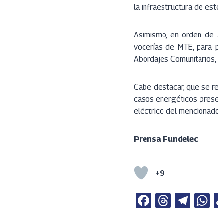
la infraestructura de est
Asimismo, en orden de a
vocerías de MTE, para p
Abordajes Comunitarios, 
Cabe destacar, que se re
casos energéticos presen
eléctrico del mencionado
Prensa Fundelec
+9
Fa
T
Te
ce
h
le