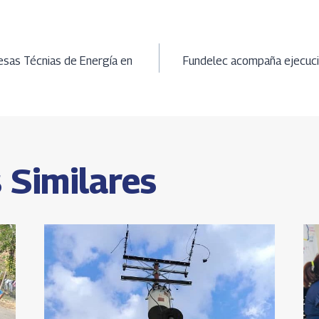
t
py
ar
Li
e
ción
A
n
sas Técnias de Energía en
Fundelec acompaña ejecuci
k
s
 Similares