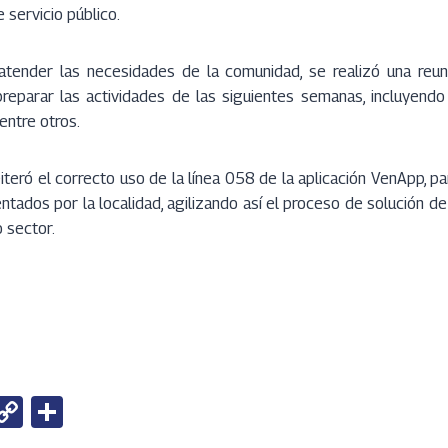
e servicio público.
tender las necesidades de la comunidad, se realizó una reun
reparar las actividades de las siguientes semanas, incluyendo 
entre otros.
iteró el correcto uso de la línea 058 de la aplicación VenApp, pa
tados por la localidad, agilizando así el proceso de solución d
 sector.
W
C
S
h
o
h