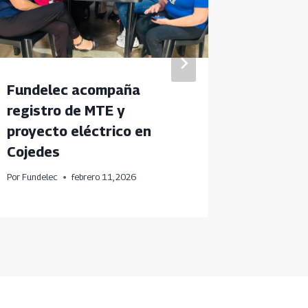
Fundelec acompaña
Instala
registro de MTE y
Energía
proyecto eléctrico en
comuna
Cojedes
Por
Fundele
Por
Fundelec
febrero 11, 2026