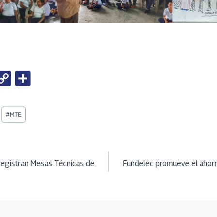
W
C
S
h
o
h
t
py
ar
#
MTE
Li
e
A
n
ción
k
egistran Mesas Técnicas de
Fundelec promueve el ahorr