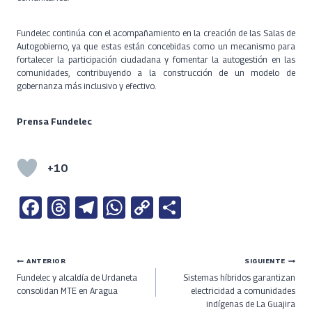
Fundelec continúa con el acompañamiento en la creación de las Salas de
Autogobierno, ya que estas están concebidas como un mecanismo para
fortalecer la participación ciudadana y fomentar la autogestión en las
comunidades, contribuyendo a la construcción de un modelo de
gobernanza más inclusivo y efectivo.
Prensa Fundelec
+10
Fa
T
Te
W
C
S
ce
h
le
h
o
h
b
re
gr
at
py
ar
Navegación
ANTERIOR
SIGUIENTE
o
a
a
s
Li
e
Fundelec y alcaldía de Urdaneta
Sistemas híbridos garantizan
o
ds
m
A
n
de
consolidan MTE en Aragua
electricidad a comunidades
indígenas de La Guajira