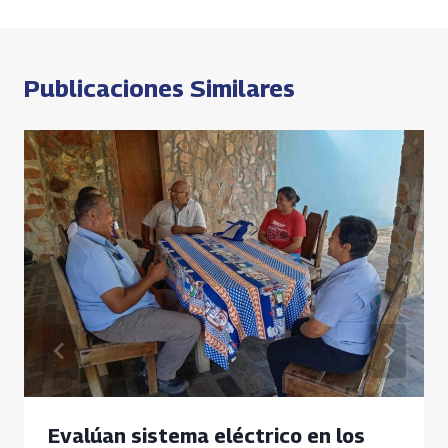
k
p
k
entradas
p
Publicaciones Similares
Evalúan sistema eléctrico en los