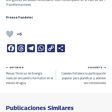
Transformaciones.
Prensa Fundelec
+6
Fa
T
Te
W
C
S
ce
h
le
h
o
h
b
re
gr
at
py
ar
Navegación
ANTERIOR
SIGUIENTE
o
a
a
s
Li
e
Mesas Técnicas de Energía
Cojedes fortalece la participación
o
ds
m
A
n
de
realizan encuentro formativo en el
popular para planificar y atender
estado Aragua
sus necesidades
k
p
k
entradas
p
Publicaciones Similares