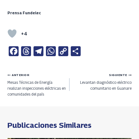
Prensa Fundelec
+4
Fa
T
Te
W
C
S
ce
h
le
h
o
h
b
re
gr
at
py
ar
Navegación
ANTERIOR
SIGUIENTE
o
a
a
s
Li
e
Mesas Técnicas de Energía
Levantan diagnóstico eléctrico
o
ds
m
A
n
de
realizan inspecciones eléctricas en
comunitario en Guanare
comunidades del país
k
p
k
entradas
p
Publicaciones Similares