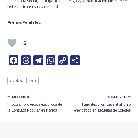
contraloría social, la mitigación de riesgos y la planificación eficiente de la
red eléctrica en su comunidad.
Prensa Fundelec
+2
Fa
T
Te
W
C
S
ce
h
le
h
o
h
b
re
gr
at
py
ar
Etiquetas
#
Fundelec
#
MTE
de
o
a
a
s
Li
e
la
entrada:
o
ds
m
A
n
Navegación
ANTERIOR
SIGUIENTE
Impulsan proyectos eléctricos de
Fundelec promueve el ahorro
k
p
k
de
la Consulta Popular en Mérida
energético en escuelas de Cojedes
p
entradas