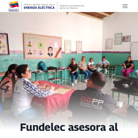
Saltar
al
contenido
Fundelec asesora al