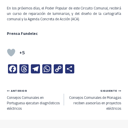
En los próximos días, el Poder Popular de este Circuito Comunal, recibirá
un curso de reparación de luminarias, y del diseño de la cartografía
comunal y la Agenda Concreta de Acción (ACA).
Prensa Fundelec
+5
Fa
T
Te
W
C
S
ce
h
le
h
o
h
b
re
gr
at
py
ar
Navegación
ANTERIOR
SIGUIENTE
o
a
a
s
Li
e
Consejos Comunales en
Consejos Comunales de Monagas
o
ds
m
A
n
de
Portuguesa ejecutan diagnósticos
reciben asesorías en proyectos
eléctricos
eléctricos
k
p
k
entradas
p