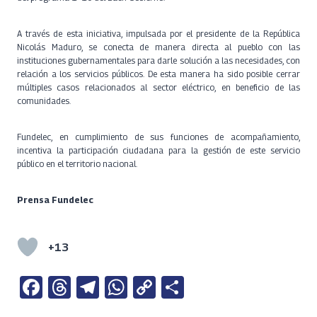
A través de esta iniciativa, impulsada por el presidente de la República
Nicolás Maduro, se conecta de manera directa al pueblo con las
instituciones gubernamentales para darle solución a las necesidades, con
relación a los servicios públicos. De esta manera ha sido posible cerrar
múltiples casos relacionados al sector eléctrico, en beneficio de las
comunidades.
Fundelec, en cumplimiento de sus funciones de acompañamiento,
incentiva la participación ciudadana para la gestión de este servicio
público en el territorio nacional.
Prensa Fundelec
+13
Fa
T
Te
W
C
S
ce
h
le
h
o
h