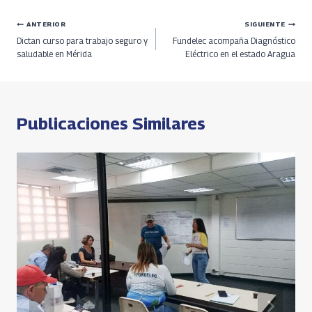
b
re
gr
at
py
ar
Navegación
ANTERIOR
SIGUIENTE
o
a
a
s
Li
e
Dictan curso para trabajo seguro y
Fundelec acompaña Diagnóstico
o
ds
m
A
n
de
saludable en Mérida
Eléctrico en el estado Aragua
k
p
k
entradas
p
Publicaciones Similares