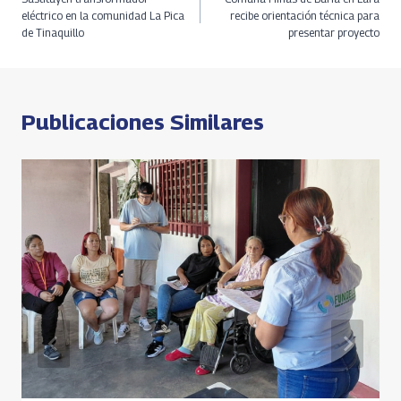
o
ds
m
A
n
de
eléctrico en la comunidad La Pica
recibe orientación técnica para
de Tinaquillo
presentar proyecto
k
p
k
entradas
p
Publicaciones Similares