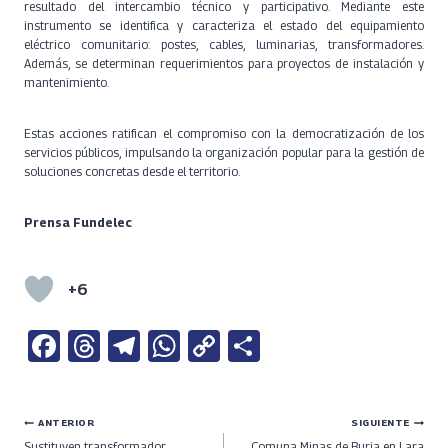
resultado del intercambio técnico y participativo. Mediante este
instrumento se identifica y caracteriza el estado del equipamiento
eléctrico comunitario: postes, cables, luminarias, transformadores.
Además, se determinan requerimientos para proyectos de instalación y
mantenimiento.
Esta​s acciones ratifi​can el compromiso con la democratización de los
servicios públicos,
impulsan​do
la organización popular para la gestión de
soluciones concretas desde el territorio.
Prensa Fundelec
+6
Fa
T
Te
W
C
S
ce
h
le
h
o
h
b
re
gr
at
py
ar
Navegación
ANTERIOR
SIGUIENTE
o
a
a
s
Li
e
Sustituyen transformador
Comuna Minas de Buria en Lara