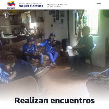
Saltar
al
contenido
Realizan encuentros