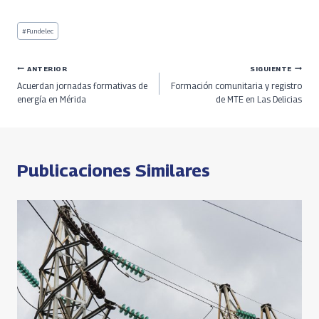
ce
h
le
h
o
h
b
re
gr
at
py
ar
#
Fundelec
o
a
a
s
Li
e
o
ds
m
A
n
ANTERIOR
SIGUIENTE
Acuerdan jornadas formativas de
Formación comunitaria y registro
k
p
k
energía en Mérida
de MTE en Las Delicias
p
Publicaciones Similares