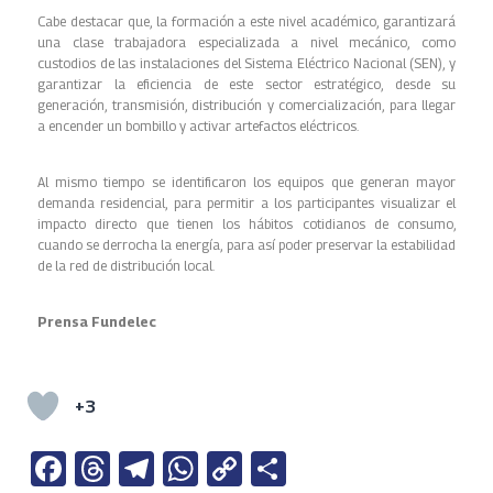
Cabe destacar que, la formación a este nivel académico, garantizará
una clase trabajadora especializada a nivel mecánico, como
custodios de las instalaciones del Sistema Eléctrico Nacional (SEN), y
garantizar la eficiencia de este sector estratégico, desde su
generación, transmisión, distribución y comercialización, para llegar
a encender un bombillo y activar artefactos eléctricos.
Al mismo tiempo se identificaron los equipos que generan mayor
demanda residencial, para permitir a los participantes visualizar el
impacto directo que tienen los hábitos cotidianos de consumo,
cuando se derrocha la energía, para así poder preservar la estabilidad
de la red de distribución local.
Prensa Fundelec
+3
Fa
T
Te
W
C
S