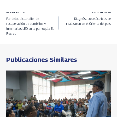
ce
h
le
h
o
h
b
re
gr
at
py
ar
Navegación
ANTERIOR
SIGUIENTE
o
a
a
s
Li
e
Fundelec dicta taller de
Diagnósticos eléctricos se
o
ds
m
A
n
de
recuperación de bombillos y
realizaron en el Oriente del país
luminarias LED en la parroquia El
k
p
k
Recreo
entradas
p
Publicaciones Similares