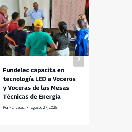
Fundelec capacita en
Sector 
tecnología LED a Voceros
avanzan
y Voceras de las Mesas
proyec
Técnicas de Energía
Por
Fundele
Por
Fundelec
agosto 27, 2025