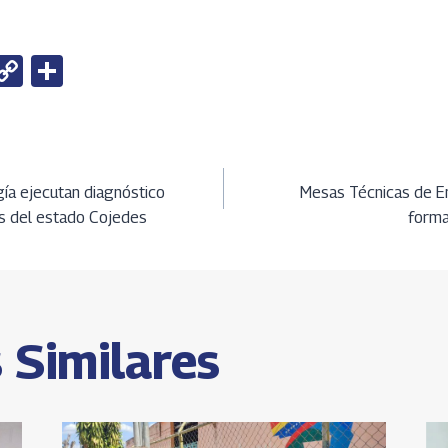
W
C
S
h
o
h
t
py
ar
Li
e
ción
A
n
ía ejecutan diagnóstico
Mesas Técnicas de En
s del estado Cojedes
forma
k
s
 Similares