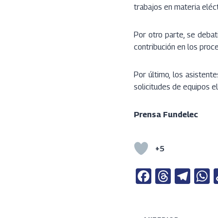
trabajos en materia eléct
Por otro parte, se debat
contribución en los proc
Por último, los asistent
solicitudes de equipos e
Prensa Fundelec
+5
Fa
T
Te
ce
h
le
b
re
gr
a