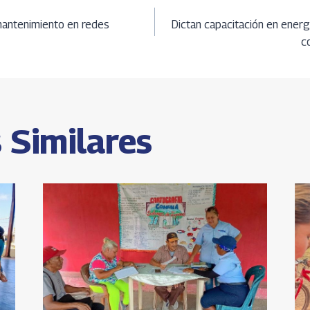
Li
e
ción
A
n
mantenimiento en redes
Dictan capacitación en energ
c
k
s
 Similares