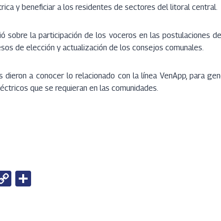
rica y beneficiar a los residentes de sectores del litoral central.
ió sobre la participación de los voceros en las postulaciones d
esos de elección y actualización de los consejos comunales.
es dieron a conocer lo relacionado con la línea VenApp, para g
léctricos que se requieran en las comunidades.
W
C
S
h
o
h
t
py
ar