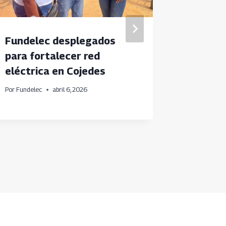
Fundelec desplegados
Fundele
para fortalecer red
Comunit
eléctrica en Cojedes
Por
Fundele
Por
Fundelec
abril 6, 2026