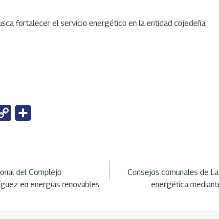
ca fortalecer el servicio energético en la entidad cojedeña.
W
C
S
h
o
h
t
py
ar
Li
e
ción
A
n
sonal del Complejo
Consejos comunales de La
íguez en energías renovables
energética mediant
k