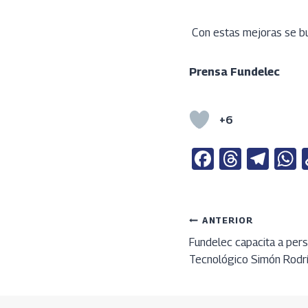
Con estas mejoras se bus
Prensa Fundelec
+6
Fa
T
Te
ce
h
le
b
re
gr
a
o
a
a
s
Navega
ANTERIOR
o
ds
m
Fundelec capacita a per
Tecnológico Simón Rodr
k
p
de
p