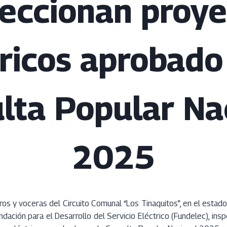
peccionan proye
ricos aprobado
lta Popular Na
2025
os y voceras del Circuito Comunal “Los Tinaquitos”, en el esta
dación para el Desarrollo del Servicio Eléctrico (Fundelec), insp