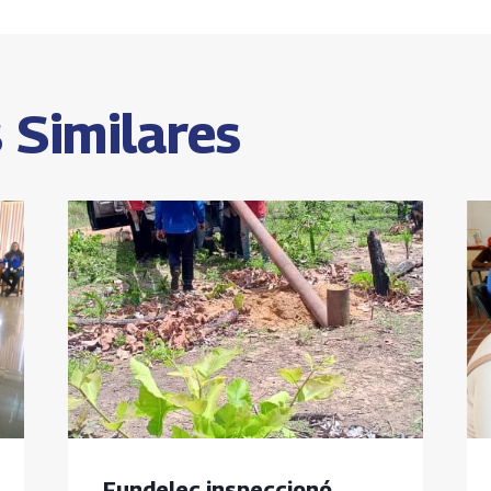
s
 Similares
Fundelec inspeccionó