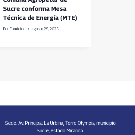
Sucre conforma Mesa
transf
Técnica de Energía (MTE)
comuni
monag
Por
Fundelec
agosto 25, 2025
Por
Fundele
Sede: Av. Principal La Urbina, Torre Olympia, municipio
Sucre, estado Miranda.