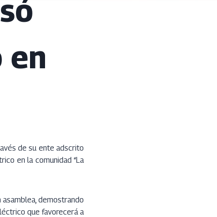
isó
o en
ravés de su ente adscrito
ctrico en la comunidad “La
 en asamblea, demostrando
léctrico que favorecerá a