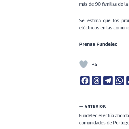
más de 90 familias de la 
Se estima que los prom
eléctricos en las comun
Prensa Fundelec
+5
Fa
T
Te
ce
h
le
b
re
gr
a
o
a
a
s
Navega
ANTERIOR
o
ds
m
Fundelec efectúa aborda
comunidades de Portug
k
p