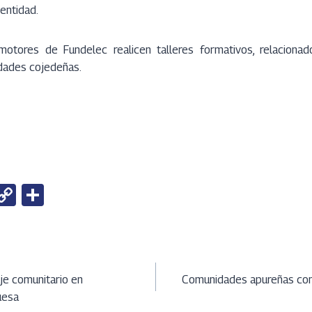
entidad.
otores de Fundelec realicen talleres formativos, relacionad
idades cojedeñas.
W
C
S
h
o
h
t
py
ar
Li
e
ción
A
n
je comunitario en
Comunidades apureñas con
uesa
k