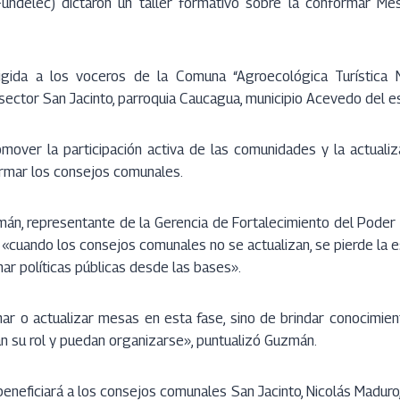
(Fundelec) dictaron un taller formativo sobre la conformar M
rigida a los voceros de la Comuna “Agroecológica Turística 
 sector San Jacinto, parroquia Caucagua, municipio Acevedo del e
omover la participación activa de las comunidades y la actualiz
rmar los consejos comunales.
mán, representante de la Gerencia de Fortalecimiento del Poder
 «cuando los consejos comunales no se actualizan, se pierde la e
nar políticas públicas desde las bases».
ar o actualizar mesas en esta fase, sino de brindar conocimien
su rol y puedan organizarse», puntualizó Guzmán.
beneficiará a los consejos comunales San Jacinto, Nicolás Maduro