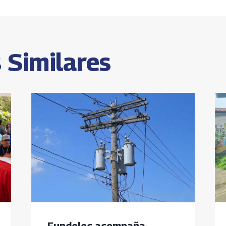
s
 Similares
Fundelec acompaña