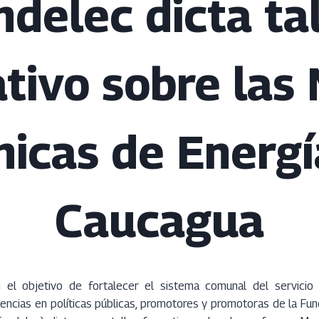
ndelec dicta tal
tivo sobre las
nicas de Energí
Caucagua
el objetivo de fortalecer el sistema comunal del servicio 
ncias en políticas públicas, promotores y promotoras de la Fun