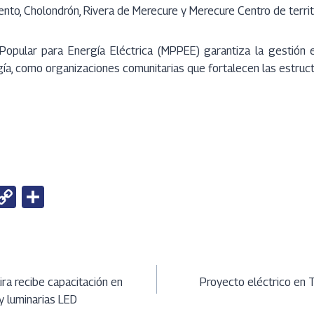
to, Cholondrón, Rivera de Merecure y Merecure Centro de territ
 Popular para Energía Eléctrica (MPPEE) garantiza la gestión e
a, como organizaciones comunitarias que fortalecen las estruct
W
C
S
h
o
h
t
py
ar
Li
e
ción
A
n
ra recibe capacitación en
Proyecto eléctrico en 
y luminarias LED
k