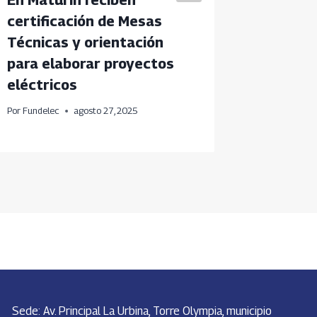
certificación de Mesas
con 14
Técnicas y orientación
comuna
para elaborar proyectos
Por
Fundele
eléctricos
Por
Fundelec
agosto 27, 2025
Sede: Av. Principal La Urbina, Torre Olympia, municipio