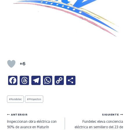
+6
Fa
T
Te
W
C
S
ce
h
le
h
o
h
b
re
gr
at
py
ar
Etiquetas
#
Fundelec
#
Proyectos
de
o
a
a
s
Li
e
la
entrada:
o
ds
m
A
n
Navegación
ANTERIOR
SIGUIENTE
Inspeccionan obra eléctrica con
Fundelec eleva conciencia
k
p
k
de
90% de avance en Maturín
eléctrica en semillero del 23 de