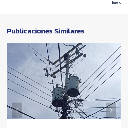
Enero
p
entradas
Publicaciones Similares