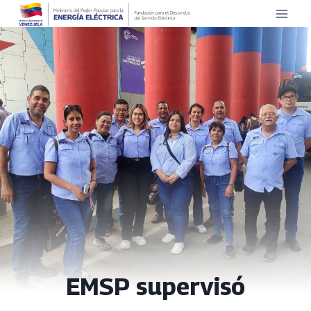
Saltar
al
contenido
EMSP supervisó