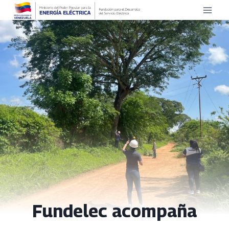
Saltar
al
contenido
Fundelec acompaña