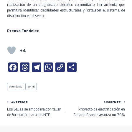
realización de un diagnóstico eléctrico comunitario, herramienta que
permitirá identificar debilidades estructurales y fortalecer el sistema de
distribución en el sector.
Prensa Fundelec
+4
Fa
T
Te
W
C
S
ce
h
le
h
o
h
b
re
gr
at
py
ar
Etiquetas
#
Fundelec
#
MTE
de
o
a
a
s
Li
e
la
entrada:
o
ds
m
A
n
Navegación
ANTERIOR
SIGUIENTE
Los Salias se empodera con taller
Proyecto de electrificación en
k
p
k
de
de formación para las MTE
Sabana Grande avanza un 70%
p
entradas