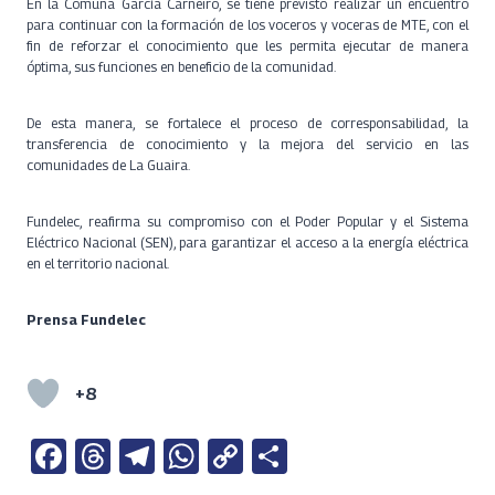
En la Comuna García Carneiro, se tiene previsto realizar un encuentro
para continuar con la formación de los voceros y voceras de MTE, con el
fin de reforzar el conocimiento que les permita ejecutar de manera
óptima, sus funciones en beneficio de la comunidad.
De esta manera, se fortalece el proceso de corresponsabilidad, la
transferencia de conocimiento y la mejora del servicio en las
comunidades de La Guaira.
Fundelec, reafirma su compromiso con el Poder Popular y el Sistema
Eléctrico Nacional (SEN), para garantizar el acceso a la energía eléctrica
en el territorio nacional.
Prensa Fundelec
+8
Fa
T
Te
W
C
S
ce
h
le
h
o
h