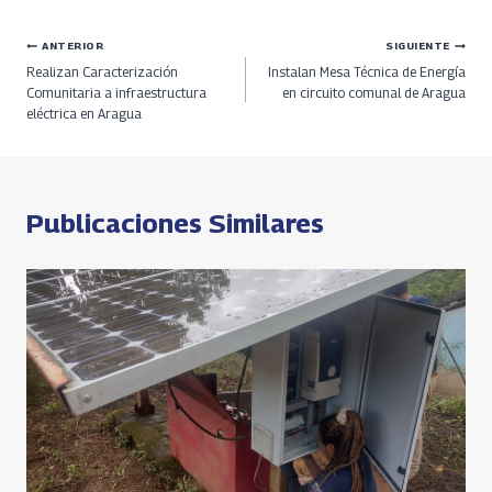
b
re
gr
at
py
ar
Navegación
ANTERIOR
SIGUIENTE
o
a
a
s
Li
e
Realizan Caracterización
Instalan Mesa Técnica de Energía
o
ds
m
A
n
de
Comunitaria a infraestructura
en circuito comunal de Aragua
eléctrica en Aragua
k
p
k
entradas
p
Publicaciones Similares