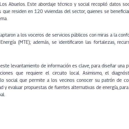
Los Abuelos. Este abordaje técnico y social recopiló datos s
s que residen en 120 viviendas del sector, quienes se benefici
ema.
 captaron a los voceros de servicios públicos con miras a la con
nergía (MTE); además, se identificaron las fortalezas, recu
, este levantamiento de información es clave, para diseñar una pl
ciones que requiere el circuito local. Asimismo, el diagnó
llo social que permite a los vecinos conocer su patrón de c
dad y evaluar propuestas de fuentes alternativas de energía, par
al.