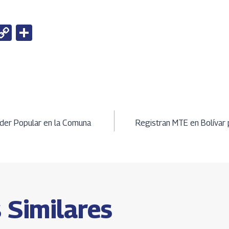
W
C
S
h
o
h
t
py
ar
Li
e
A
n
ción
k
oder Popular en la Comuna
Registran MTE en Bolívar p
s
 Similares