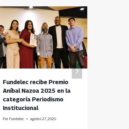
Fundelec recibe Premio
Aborda
Aníbal Nazoa 2025 en la
impulsa
categoría Periodismo
Caraca
Institucional
Por
Fundele
Por
Fundelec
agosto 27, 2025