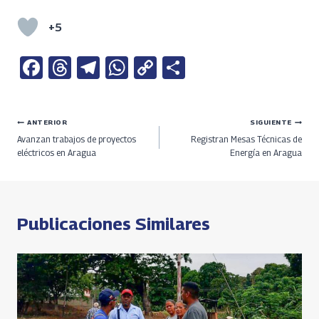
+5
Fa
T
Te
W
C
S
ce
h
le
h
o
h
b
re
gr
at
py
ar
Navegación
ANTERIOR
SIGUIENTE
o
a
a
s
Li
e
Avanzan trabajos de proyectos
Registran Mesas Técnicas de
o
ds
m
A
n
de
eléctricos en Aragua
Energía en Aragua
k
p
k
entradas
p
Publicaciones Similares