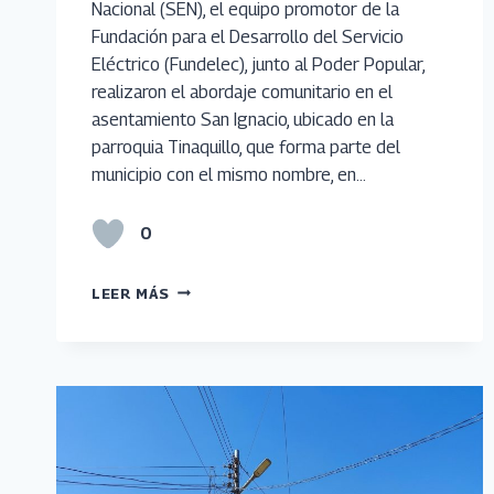
Nacional (SEN), el equipo promotor de la
Fundación para el Desarrollo del Servicio
Eléctrico (Fundelec), junto al Poder Popular,
realizaron el abordaje comunitario en el
asentamiento San Ignacio, ubicado en la
parroquia Tinaquillo, que forma parte del
municipio con el mismo nombre, en…
0
FUNDELEC
LEER MÁS
JUNTO
AL
PODER
POPULAR
EVALÚA
SERVICIO
ELÉCTRICO
EN
COJEDES