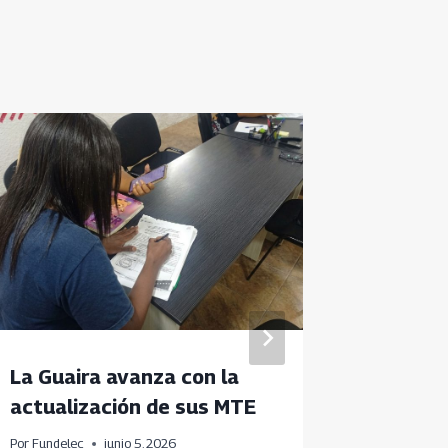
La Guaira avanza con la
Ejecuta
actualización de sus MTE
Comuni
Por
Fundelec
junio 5, 2026
Por
Fundele