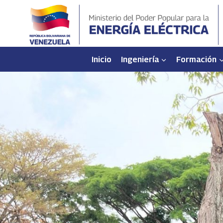
Saltar
al
contenido
Inicio
Ingeniería
Formación