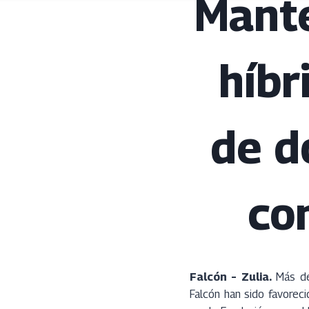
Mante
híbr
de d
co
Falcón – Zulia.
Más de 
Falcón han sido favorec