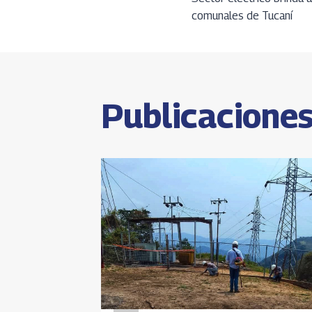
o
ds
m
comunales de Tucaní
k
p
de
p
entrada
Publicaciones