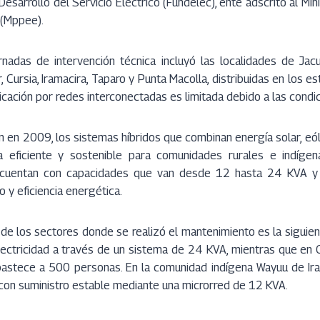
Desarrollo del Servicio Eléctrico (Fundelec), ente adscrito al Mi
 (Mppee).
rnadas de intervención técnica incluyó las localidades de Jac
 Cursia, Iramacira, Taparo y Punta Macolla, distribuidas en los es
ificación por redes interconectadas es limitada debido a las cond
en 2009, los sistemas híbridos que combinan energía solar, eóli
a eficiente y sostenible para comunidades rurales e indígena
 cuentan con capacidades que van desde 12 hasta 24 KVA y
 y eficiencia energética.
de los sectores donde se realizó el mantenimiento es la siguient
ectricidad a través de un sistema de 24 KVA, mientras que en C
abastece a 500 personas. En la comunidad indígena Wayuu de Iram
con suministro estable mediante una microrred de 12 KVA.