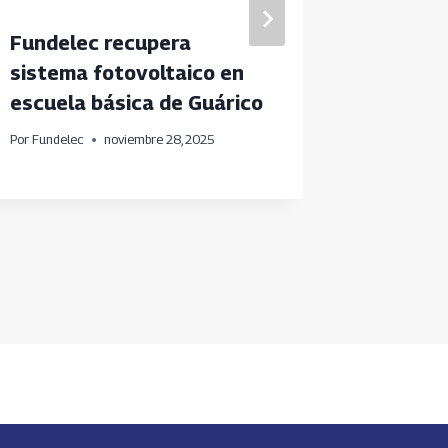
Fundelec recupera
Miranda
sistema fotovoltaico en
ABC Me
escuela básica de Guárico
Energí
Por
Fundelec
noviembre 28, 2025
Por
Fundele