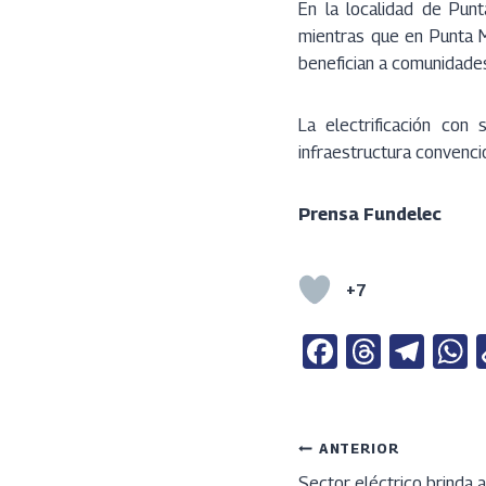
En la localidad de Pun
mientras que en Punta 
benefician a comunidade
La electrificación con
infraestructura convenci
Prensa Fundelec
+7
Fa
T
Te
ce
h
le
b
re
gr
a
o
a
a
s
Navega
ANTERIOR
Sector eléctrico brinda 