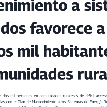
nimiento a si
idos favorece 
os mil habitant
munidades rura
dos mil personas en comunidades rurales y de difícil acceso
idas con el Plan de Mantenimiento a los Sistemas de Energía 