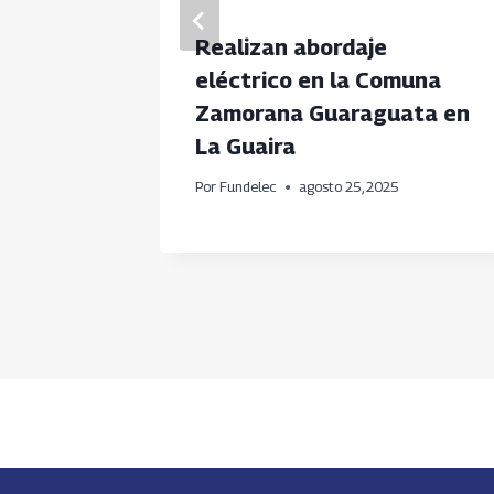
lec
Realizan abordaje
eléctrico en la Comuna
e
Zamorana Guaraguata en
os en
La Guaira
Por
Fundelec
agosto 25, 2025