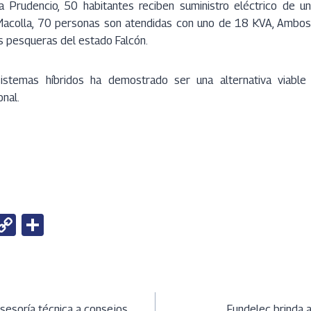
ta Prudencio, 50 habitantes reciben suministro eléctrico de 
Macolla, 70 personas son atendidas con uno de 18 KVA, Ambos 
s pesqueras del estado Falcón.
 sistemas híbridos ha demostrado ser una alternativa viable 
onal.
W
C
S
h
o
h
t
py
ar
Li
e
ción
asesoría técnica a consejos
Fundelec brinda 