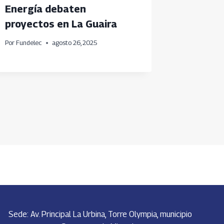
Energía debaten
lámpara
proyectos en La Guaira
proyect
eficien
Por
Fundelec
agosto 26, 2025
Vigía e
Por
Fundele
Sede: Av. Principal La Urbina, Torre Olympia, municipio