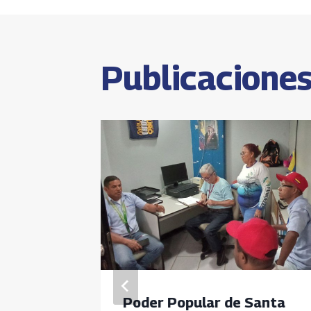
de
p
entrada
Publicaciones
ios
Poder Popular de Santa