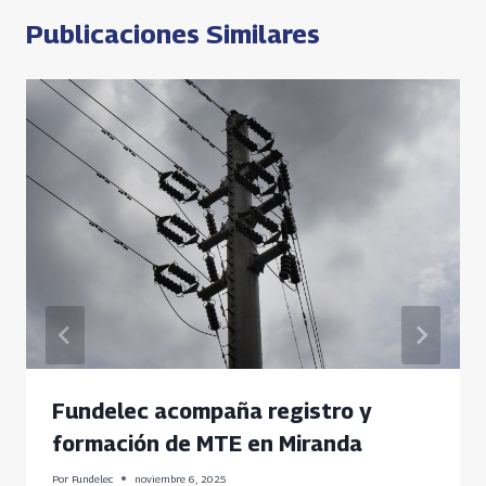
p
Publicaciones Similares
Fundelec acompaña registro y
formación de MTE en Miranda
Por
Fundelec
noviembre 6, 2025