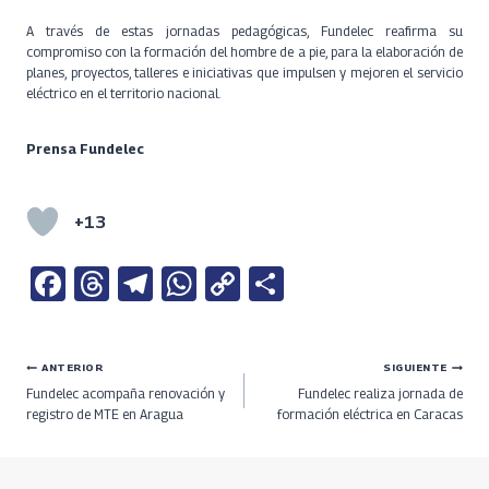
A través de estas jornadas pedagógicas, Fundelec reafirma su
compromiso con la formación del hombre de a pie, para la elaboración de
planes, proyectos, talleres e iniciativas que impulsen y mejoren el servicio
eléctrico en el territorio nacional.
Prensa Fundelec
+13
Fa
T
Te
W
C
S
ce
h
le
h
o
h
b
re
gr
at
py
ar
Navegación
ANTERIOR
SIGUIENTE
o
a
a
s
Li
e
Fundelec acompaña renovación y
Fundelec realiza jornada de
o
ds
m
A
n
de
registro de MTE en Aragua
formación eléctrica en Caracas
k
p
k
entradas