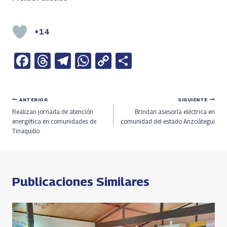
+14
Fa
T
Te
W
C
S
ce
h
le
h
o
h
b
re
gr
at
py
ar
Navegación
ANTERIOR
SIGUIENTE
o
a
a
s
Li
e
Realizan jornada de atención
Brindan asesoría eléctrica en
o
ds
m
A
n
de
energética en comunidades de
comunidad del estado Anzoátegui
Tinaquillo
k
p
k
entradas
p
Publicaciones Similares