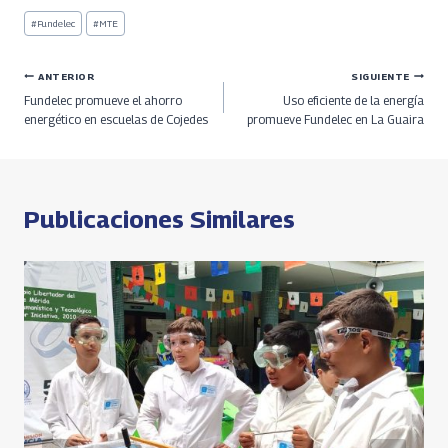
b
re
gr
at
py
ar
Etiquetas
#
Fundelec
#
MTE
de
o
a
a
s
Li
e
la
entrada:
o
ds
m
A
n
Navegación
ANTERIOR
SIGUIENTE
Fundelec promueve el ahorro
Uso eficiente de la energía
k
p
k
de
energético en escuelas de Cojedes
promueve Fundelec en La Guaira
p
entradas
Publicaciones Similares