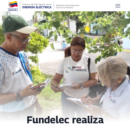
Saltar
al
contenido
Fundelec realiza