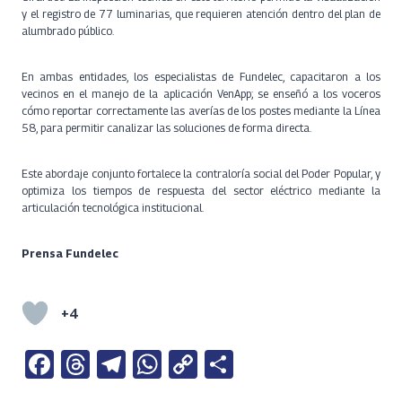
y el registro de 77 luminarias, que requieren atención dentro del plan de
alumbrado público.
En ambas entidades, los especialistas de Fundelec, capacitaron a los
vecinos en el manejo de la aplicación VenApp; se enseñó a los voceros
cómo reportar correctamente las averías de los postes mediante la Línea
58, para permitir canalizar las soluciones de forma directa.
Este abordaje conjunto fortalece la contraloría social del Poder Popular, y
optimiza los tiempos de respuesta del sector eléctrico mediante la
articulación tecnológica institucional.
Prensa Fundelec
+4
Fa
T
Te
W
C
S
ce
h
le
h
o
h