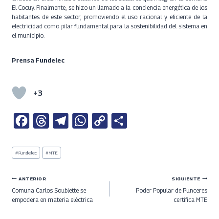
El Cocuy. Finalmente, se hizo un llamado a la conciencia energética de los
habitantes de este sector, promoviendo el uso racional y eficiente de la
electricidad como pilar fundamental para la sostenibilidad del sistema en
el municipio.
Prensa Fundelec
+3
Fa
T
Te
W
C
S
ce
h
le
h
o
h
b
re
gr
at
py
ar
Etiquetas
#
Fundelec
#
MTE
de
o
a
a
s
Li
e
la
entrada:
o
ds
m
A
n
Navegación
ANTERIOR
SIGUIENTE
Comuna Carlos Soublette se
Poder Popular de Punceres
k
p
k
de
empodera en materia eléctrica
certifica MTE
p