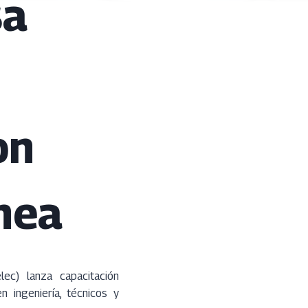
sa
on
ínea
ec) lanza capacitación
n ingeniería, técnicos y