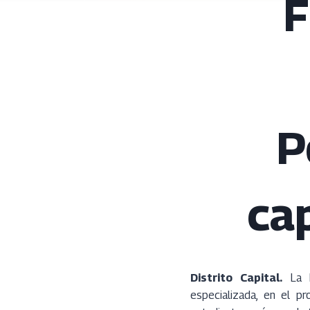
F
P
cap
Distrito Capital.
La Fu
especializada, en el pr