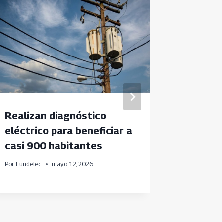
Realizan diagnóstico
Fundele
eléctrico para beneficiar a
taller 
casi 900 habitantes
Funcion
Por
Fundelec
mayo 12, 2026
Por
Fundele