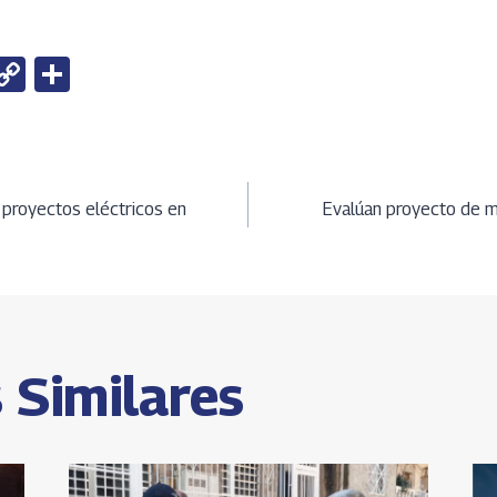
W
C
S
h
o
h
t
py
ar
Li
e
ción
A
n
 proyectos eléctricos en
Evalúan proyecto de m
k
s
 Similares