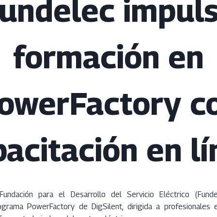
undelec impul
formación en
owerFactory c
acitación en l
ndación para el Desarrollo del Servicio Eléctrico (Fundel
ograma PowerFactory de DigSilent, dirigida a profesionales e