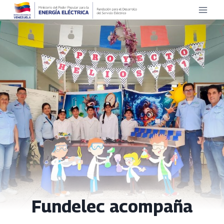
Saltar
al
contenido
Fundelec acompaña