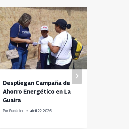
Despliegan Campaña de
Fundel
Ahorro Energético en La
activid
Guaira
ABC de
Por
Fundelec
abril 22, 2026
Por
Fundele