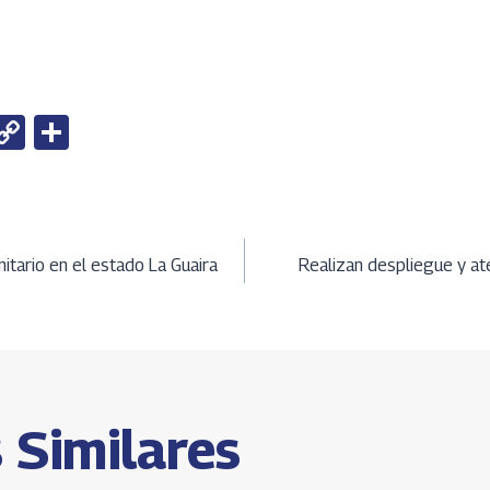
W
C
S
h
o
h
t
py
ar
Li
e
ción
A
n
tario en el estado La Guaira
Realizan despliegue y at
k
s
 Similares